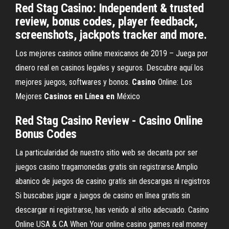
Red Stag Casino: Independent & trusted
review, bonus codes, player feedback,
screenshots, jackpots tracker and more.
Los mejores casinos online mexicanos de 2019 – Juega por
dinero real en casinos legales y seguros. Descubre aquí los
mejores juegos, softwares y bonos.
Casino
Online: Los
Mejores
Casinos
en
Línea
en
México
Red
Stag
Casino
Review -
Casino
Online
Bonus Codes
La particularidad de nuestro sitio web se decanta por ser
juegos casino tragamonedas gratis sin registrarse.Amplio
abanico de juegos de casino gratis sin descargas ni registros
Si buscabas jugar a juegos de casino en línea gratis sin
descargar ni registrarse, has venido al sitio adecuado. Casino
Online USA & CA When Your online casino games real money