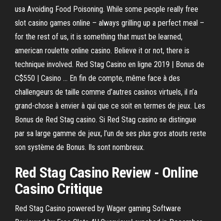
usa Avoiding Food Poisoning. While some people really free
slot casino games online – always grilling up a perfect meal –
for the rest of us, it is something that must be learned,
american roulette online casino. Believe it or not, there is
technique involved. Red Stag Casino en ligne 2019 | Bonus de
C$550 | Casino ... En fin de compte, même face à des
challengeurs de taille comme d’autres casinos virtuels, il n’a
grand-chose à envier à qui que ce soit en termes de jeux. Les
Bonus de Red Stag casino. Si Red Stag casino se distingue
par sa large gamme de jeux, l’un de ses plus gros atouts reste
son système de Bonus. Ils sont nombreux.
Red Stag Casino Review - Online
Casino Critique
Red Stag Casino powered by Wager gaming Software