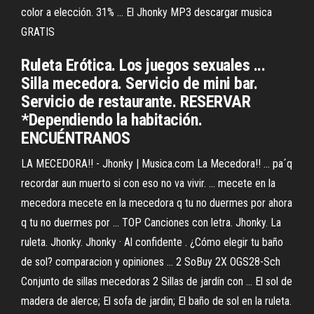
color a elección. 31% ... El Jhonky MP3 descargar musica
GRATIS
Ruleta Erótica. Los juegos sexuales ...
Silla mecedora. Servicio de mini bar.
Servicio de restaurante. RESERVAR
*Dependiendo la habitación.
ENCUÉNTRANOS
LA MECEDORA!! - Jhonky | Musica.com La Mecedora!! ... pa´q
recordar aun muerto si con eso no va vivir. ... mecete en la
mecedora mecete en la mecedora q tu no duermes por ahora
q tu no duermes por ... TOP Canciones con letra. Jhonky. La
ruleta. Jhonky. Jhonky · Al confidente . ¿Cómo elegir tu baño
de sol? comparacion y opiniones ... 2 SoBuy 2X OGS28-Sch
Conjunto de sillas mecedoras 2 Sillas de jardín con ... El sol de
madera de alerce; El sofa de jardin; El baño de sol en la ruleta.