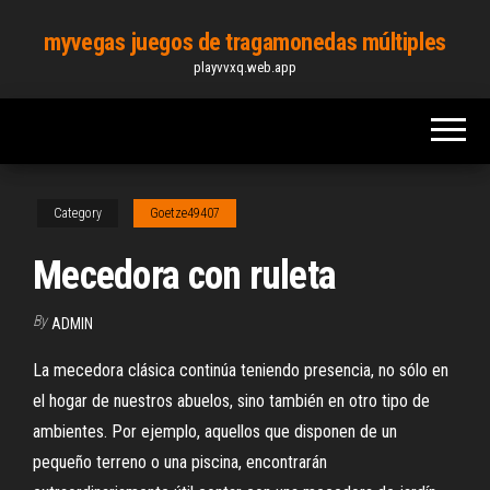
Skip
myvegas juegos de tragamonedas múltiples
to
playvvxq.web.app
the
content
Category
Goetze49407
Mecedora con ruleta
By
ADMIN
La mecedora clásica continúa teniendo presencia, no sólo en
el hogar de nuestros abuelos, sino también en otro tipo de
ambientes. Por ejemplo, aquellos que disponen de un
pequeño terreno o una piscina, encontrarán