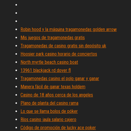
Robin hood y la máquina tragamonedas golden arrow
Mis juegos de tragamonedas gratis
Tragamonedas de casino gratis sin depósito uk
Hoosier park casino horario de conciertos
North myrtle beach casino boat
13961 blackjack rd dover fl
Tragamonedas casino el polo ganar y ganar
Manera fácil de ganar texas holdem
Casino de 18 años cerca de los angeles
Plano de planta del casino rama
Lo que se llama bolos de póker
Ríos casino jaula salario cajero
Código de promoción de lucky ace poker