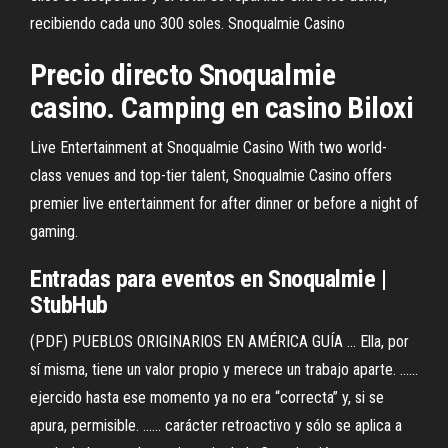
recibiendo cada uno 300 soles. Snoqualmie Casino
Precio directo Snoqualmie
casino. Camping en casino Biloxi
Live Entertainment at Snoqualmie Casino With two world-
class venues and top-tier talent, Snoqualmie Casino offers
premier live entertainment for after dinner or before a night of
gaming.
Entradas
para eventos en
Snoqualmie
|
StubHub
(PDF) PUEBLOS ORIGINARIOS EN AMÉRICA GUÍA ... Ella, por
sí misma, tiene un valor propio y merece un trabajo aparte. ......
ejercido hasta ese momento ya no era “correcta” y, si se
apura, permisible. ...... carácter retroactivo y sólo se aplica a