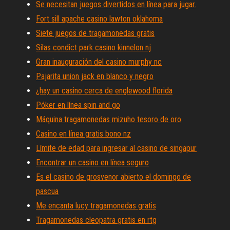
Se necesitan juegos divertidos en línea para jugar.
Fort sill apache casino lawton oklahoma
Siete juegos de tragamonedas gratis
Silas condict park casino kinnelon nj
Gran inauguración del casino murphy nc
Pajarita union jack en blanco y negro
¿hay un casino cerca de englewood florida
Póker en línea spin and go
Máquina tragamonedas mizuho tesoro de oro
Casino en línea gratis bono nz
Límite de edad para ingresar al casino de singapur
Encontrar un casino en línea seguro
Es el casino de grosvenor abierto el domingo de
pascua
Me encanta lucy tragamonedas gratis
Tragamonedas cleopatra gratis en rtg