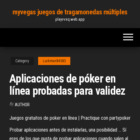
Skip
myvegas juegos de tragamonedas múltiples
to
playvvxq.web.app
the
content
Category
Luckman84583
Aplicaciones de póker en
línea probadas para validez
By
AUTHOR
Juegos gratuitos de poker en línea | Practique con partypoker
Probar aplicaciones antes de instalarlas, una posibilidad ... Sí
eres de los que gusta de probar aplicaciones cuando salen al