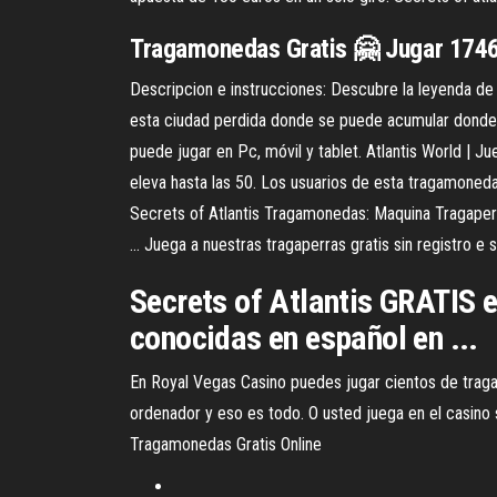
Tragamonedas Gratis 🤗 Jugar 174
Descripcion e instrucciones: Descubre la leyenda de 
esta ciudad perdida donde se puede acumular donde 
puede jugar en Pc, móvil y tablet. Atlantis World | 
eleva hasta las 50. Los usuarios de esta tragamoned
Secrets of Atlantis Tragamonedas: Maquina Tragaperr
... Juega a nuestras tragaperras gratis sin registro 
Secrets of Atlantis GRATIS
conocidas en español en ...
En Royal Vegas Casino puedes jugar cientos de tragam
ordenador y eso es todo. O usted juega en el casino si
Tragamonedas Gratis Online