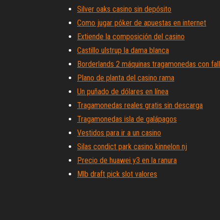
Silver oaks casino sin depósito
Como jugar póker de apuestas en internet
Extiende la composición del casino
Castillo ulstrup la dama blanca
Borderlands 2 máquinas tragamonedas con fal
Plano de planta del casino rama
Un puñado de dólares en línea
Tragamonedas reales gratis sin descarga
Tragamonedas isla de galápagos
Vestidos para ir a un casino
Silas condict park casino kinnelon nj
Precio de huawei y3 en la ranura
Mlb draft pick slot valores
Juego de bingo de la rueda de la fortuna en lín