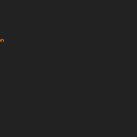
las
ea