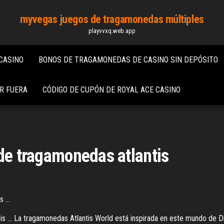
myvegas juegos de tragamonedas múltiples
playvvxq.web.app
CASINO
BONOS DE TRAGAMONEDAS DE CASINO SIN DEPÓSITO
R FUERA
CÓDIGO DE CUPÓN DE ROYAL ACE CASINO
 de tragamonedas atlantis
 ...
s ... La tragamonedas Atlantis World está inspirada en este mundo de Di