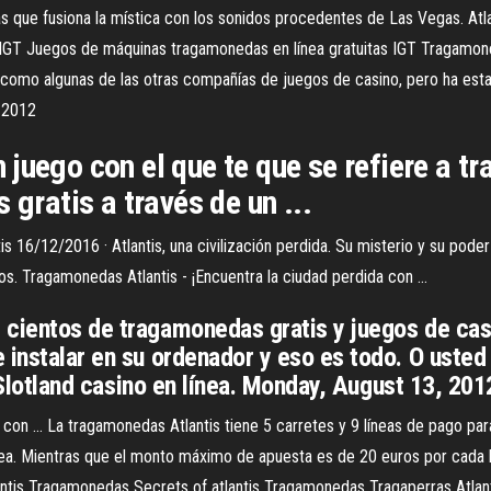
que fusiona la mística con los sonidos procedentes de Las Vegas. Atlan
. IGT Juegos de máquinas tragamonedas en línea gratuitas IGT Tragamon
 como algunas de las otras compañías de juegos de casino, pero ha esta
 2012
 juego con el que te que se refiere a 
 gratis a través de un ...
 16/12/2016 · Atlantis, una civilización perdida. Su misterio y su poder
. Tragamonedas Atlantis - ¡Encuentra la ciudad perdida con ...
cientos de tragamonedas gratis y juegos de casin
 instalar en su ordenador y eso es todo. O usted
, Slotland casino en línea. Monday, August 13, 201
 con ... La tragamonedas Atlantis tiene 5 carretes y 9 líneas de pago pa
a. Mientras que el monto máximo de apuesta es de 20 euros por cada lín
antis Tragamonedas Secrets of atlantis Tragamonedas Tragaperras Atlanti