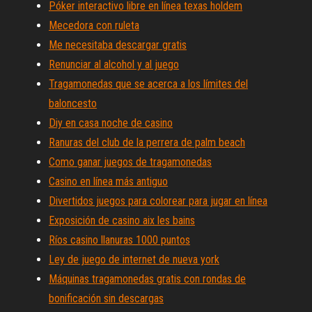
Póker interactivo libre en línea texas holdem
Mecedora con ruleta
Me necesitaba descargar gratis
Renunciar al alcohol y al juego
Tragamonedas que se acerca a los límites del
baloncesto
Diy en casa noche de casino
Ranuras del club de la perrera de palm beach
Como ganar juegos de tragamonedas
Casino en línea más antiguo
Divertidos juegos para colorear para jugar en línea
Exposición de casino aix les bains
Ríos casino llanuras 1000 puntos
Ley de juego de internet de nueva york
Máquinas tragamonedas gratis con rondas de
bonificación sin descargas