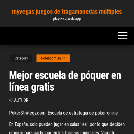
Skip
myvegas juegos de tragamonedas múltiples
to
playvvxq.web.app
the
content
Category
Noteboom58947
Mejor escuela de póquer en
línea gratis
By
AUTHOR
PokerStrategy.com: Escuela de estrategia de poker online
En España, solo pueden jugar en salas '.es', por lo que deciden
emigrar para participar en los torneos mundiales. Vicente