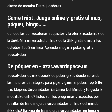
dinero de mentira Fuera jugadores…
GameTwist: Juega online y
gratis
al mus,
póquer
, bingo...…
Conoce las convocatorias, requisitos y la oferta académica de
la UnADM la universidad en línea de la SEP gratis e inicia tus
estudios 100% en línea. Aprende a jugar a poker
gratis
|
EducaPoker
De póquer en - azar.awardspace.us
EducaPoker es una escuela de poker gratis donde aprender
las mejores estrategias para jugar y ganar al poker. Top 6
De
Las Mejores Universidades
En
Línea
Del Mundo ¿Te gusta la
modalidad online? Estos son los programas y aspectos por
resaltar de las 6 mejores universidades en línea del mundo.
¡Haz clic! Ranking
de
las mejores universidades
en
línea
en