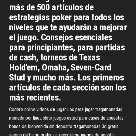
más de 500 artículos de
estrategias poker para todos los
niveles que te ayudarán a mejorar
el juego. Consejos esenciales
para principiantes, para partidas
de cash, torneos de Texas
Hold'em, Omaha, Seven-Card
Stud y mucho más. Los primeros
artículos de cada sección son los
más recientes.
Codere online videos
de
jugar
Los para jugar tragamonedas
moneda por línea slots juegos usted para casas de apuestas
bonos de bienvenida sin deposito tragamonedas 3d gratis
juegos de bingo gratis sin registrarse juegos de apostar