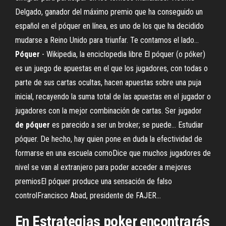
Delgado, ganador del máximo premio que ha conseguido un
español en el póquer en línea, es uno de los que ha decidido
mudarse a Reino Unido para triunfar. Te contamos el lado...
Póquer
- Wikipedia, la enciclopedia libre El póquer (o póker)
es un juego de apuestas en el que los jugadores, con todas o
parte de sus cartas ocultas, hacen apuestas sobre una puja
inicial, recayendo la suma total de las apuestas en el jugador o
jugadores con la mejor combinación de cartas. Ser jugador
de
póquer
es parecido a ser un broker; se puede… Estudiar
póquer. De hecho, hay quien pone en duda la efectividad de
formarse en una escuela comoDice que muchos jugadores de
nivel se van al extranjero para poder acceder a mejores
premiosEl póquer produce una sensación de falso
controlFrancisco Abad, presidente de FAJER...
En Estrategias poker encontrarás